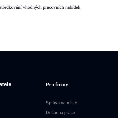
rostředkování vhodných pracovních nabídek.
atele
Pro firmy
Správa na místě
Dočasná práce