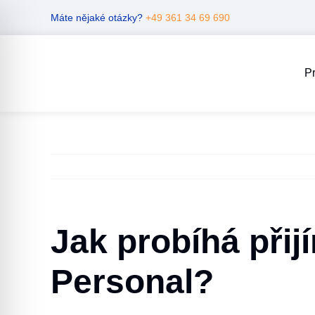
Skip
Máte nějaké otázky?
+49 361 34 69 690
to
content
Pr
Jak probíhá přij
Personal?