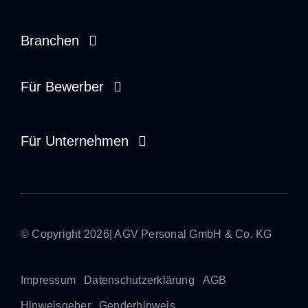
Branchen
Zdravotní péče
Für Bewerber
Sociální služby
Brigádník
Für Unternehmen
Řemesla a průmysl
Dispečer
Správa na místě
Náborář
Dočasná práce
Stážista
© Copyright 2026| AGV Personal GmbH & Co. KG
Přímé umístění
Impressum
Datenschutzerklärung
AGB
Hinweisgeber
Genderhinweis