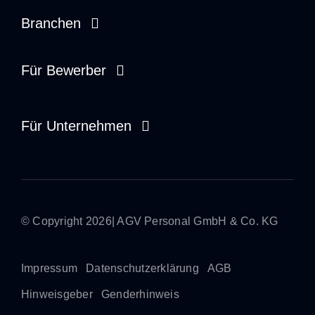
Branchen
Zdravotní péče
Für Bewerber
Sociální služby
Brigádník
Für Unternehmen
Řemesla a průmysl
Dispečer
Správa na místě
Náborář
Dočasná práce
Stážista
© Copyright 2026| AGV Personal GmbH & Co. KG
Přímé umístění
Impressum
Datenschutzerklärung
AGB
Hinweisgeber
Genderhinweis