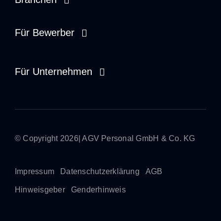
Zdravotní péče
Für Bewerber
Sociální služby
Brigádník
Für Unternehmen
Řemesla a průmysl
Dispečer
Správa na místě
Náborář
Dočasná práce
Stážista
© Copyright 2026| AGV Personal GmbH & Co. KG
Přímé umístění
Impressum
Datenschutzerklärung
AGB
Hinweisgeber
Genderhinweis