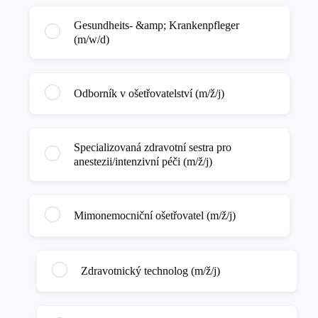
Gesundheits- &amp; Krankenpfleger
(m/w/d)
Odborník v ošetřovatelství (m/ž/j)
Specializovaná zdravotní sestra pro
anestezii/intenzivní péči (m/ž/j)
Mimonemocniční ošetřovatel (m/ž/j)
Zdravotnický technolog (m/ž/j)