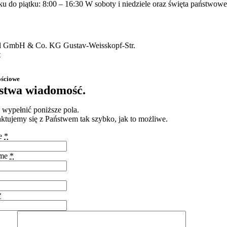
ku do piątku: 8:00 – 16:30 W soboty i niedziele oraz święta państwowe
 GmbH & Co. KG Gustav-Weisskopf-Str.
t
ościowe
stwa wiadomość.
 wypełnić poniższe pola.
ktujemy się z Państwem tak szybko, jak to możliwe.
e
*
ame
*
*