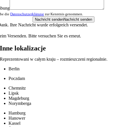
ibung
abe die
Datenschutzerklärung
zur Kenntnis genommen.
Nachricht senden
Nachricht senden
ank. Ihre Nachricht wurde erfolgreich versendet.
eim Versenden. Bitte versuchen Sie es erneut.
Inne lokalizacje
Reprezentowani w całym kraju – rozmieszczeni regionalnie.
Berlin
Poczdam
Chemnitz
Lipsk
Magdeburg
Norymberga
Hamburg
Hanower
Kassel