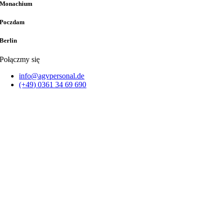
Monachium
Poczdam
Berlin
Połączmy się
info@agvpersonal.de
(+49) 0361 34 69 690