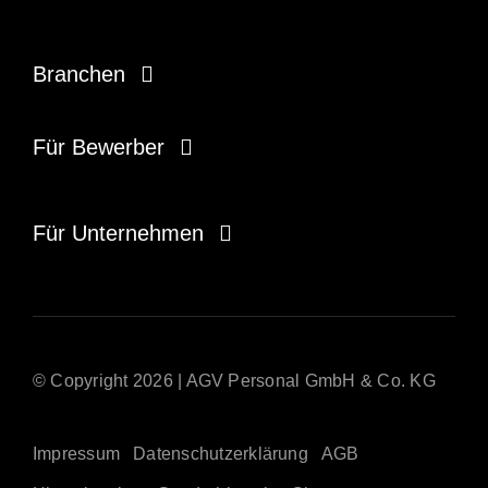
Branchen
Gesundheitswesen
Für Bewerber
Sozialwesen
Zeitarbeiter/in
Für Unternehmen
Handwerk & Industrie
Disponent/in
Onsite Management
Recruiter/in
Zeitarbeit
Auszubildende/r
© Copyright 2026 | AGV Personal GmbH & Co. KG
Direktvermittlung
Impressum
Datenschutzerklärung
AGB