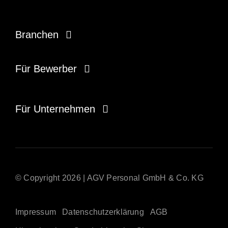
Branchen
Gesundheitswesen
Für Bewerber
Sozialwesen
Zeitarbeiter/in
Für Unternehmen
Handwerk & Industrie
Disponent/in
Onsite Management
Recruiter/in
Zeitarbeit
Auszubildende/r
© Copyright 2026 | AGV Personal GmbH & Co. KG
Direktvermittlung
Impressum
Datenschutzerklärung
AGB