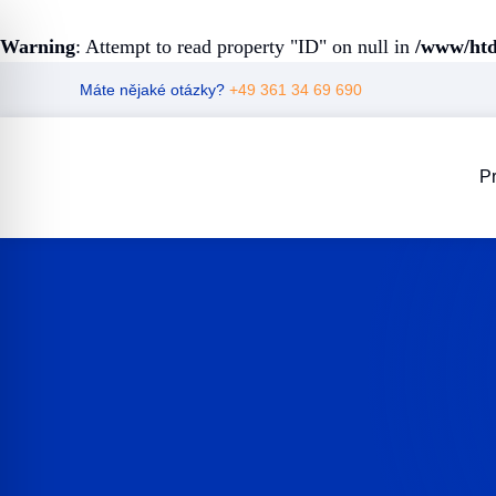
Warning
: Attempt to read property "ID" on null in
/www/htd
Skip
Máte nějaké otázky?
+49 361 34 69 690
to
content
Pr