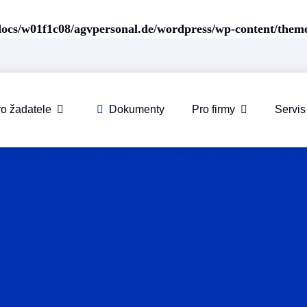
ocs/w01f1c08/agvpersonal.de/wordpress/wp-content/them
o žadatele
Dokumenty
Pro firmy
Servis