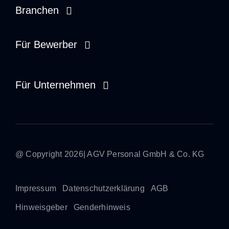
Branchen
Opieka zdrowotna
Für Bewerber
Usługi społeczne
Pracownik tymczasowy
Für Unternehmen
Rzemiosło i przemysł
Dyspozytor
Zarządzanie na miejscu
Rekruter
Praca tymczasowa
Stażysta
@ Copyright 2026| AGV Personal GmbH & Co. KG
Bezpośrednie umieszczenie
Impressum
Datenschutzerklärung
AGB
Hinweisgeber
Genderhinweis