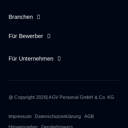
Branchen
Opieka zdrowotna
Für Bewerber
Usługi społeczne
Pracownik tymczasowy
Für Unternehmen
Rzemiosło i przemysł
Dyspozytor
Zarządzanie na miejscu
Rekruter
Praca tymczasowa
Stażysta
@ Copyright 2026| AGV Personal GmbH & Co. KG
Bezpośrednie umieszczenie
Impressum
Datenschutzerklärung
AGB
Hinweisgeber
Genderhinweis