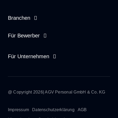
Branchen
Opieka zdrowotna
Für Bewerber
Usługi społeczne
Pracownik tymczasowy
Für Unternehmen
Rzemiosło i przemysł
Dyspozytor
Zarządzanie na miejscu
Rekruter
Praca tymczasowa
Stażysta
@ Copyright 2026| AGV Personal GmbH & Co. KG
Bezpośrednie umieszczenie
Impressum
Datenschutzerklärung
AGB