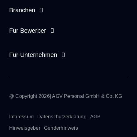
Branchen
Opieka zdrowotna
Für Bewerber
Usługi społeczne
Pracownik tymczasowy
Für Unternehmen
Rzemiosło i przemysł
Dyspozytor
Zarządzanie na miejscu
Rekruter
Praca tymczasowa
Stażysta
@ Copyright 2026| AGV Personal GmbH & Co. KG
Bezpośrednie umieszczenie
Impressum
Datenschutzerklärung
AGB
Hinweisgeber
Genderhinweis