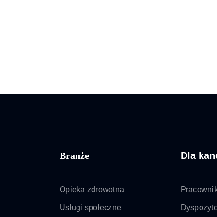
Branże
Dla ka
Opieka zdrowotna
Pracowni
Usługi społeczne
Dyspozyto