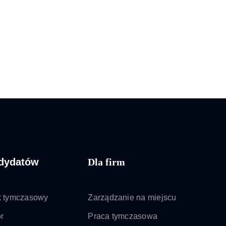
ndydatów
Dla firm
k tymczasowy
Zarządzanie na miejscu
r
Praca tymczasowa