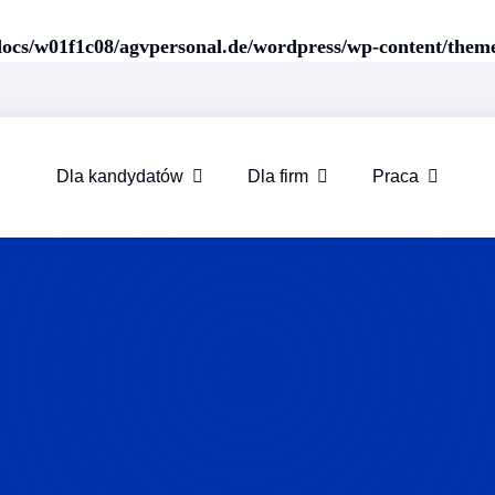
ocs/w01f1c08/agvpersonal.de/wordpress/wp-content/them
Dla kandydatów
Dla firm
Praca